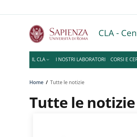
Slim to
Salta al contenuto principale
Skip to footer content
CLA - Cen
IL CLA
I NOSTRI LABORATORI
CORSI E CE
Briciole di pane
Home
/
Tutte le notizie
Tutte le notizie