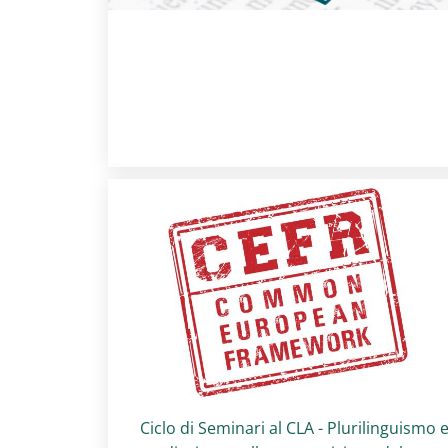
Titolo card
:
Ciclo di Seminari al CLA - Plurilinguismo 