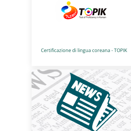
Titolo card
:
Certificazione di lingua coreana - TOPIK