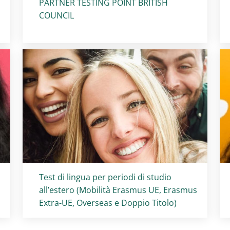
PARTNER TESTING POINT BRITISH
COUNCIL
Titolo card
:
Test di lingua per periodi di studio
all’estero (Mobilità Erasmus UE, Erasmus
Extra-UE, Overseas e Doppio Titolo)