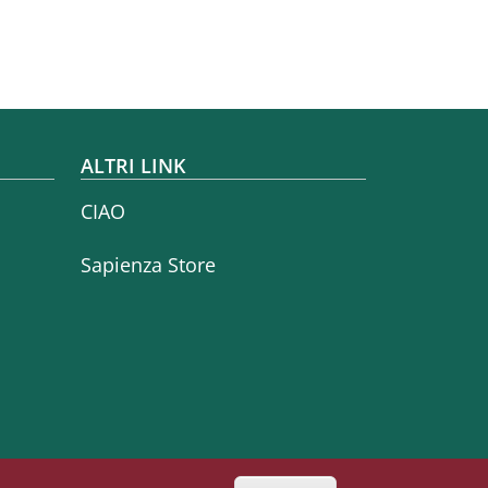
iva
ALTRI LINK
CIAO
Sapienza Store
Seguici su
Facebook
Instagram
Linkedin
Telegram
Twitter
YouTube