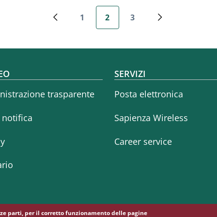
Paginazione
1
2
3
Pagina precedente
Pagina
Pagina attuale
Pagina
Pagina success
oter menu
EO
SERVIZI
istrazione trasparente
Posta elettronica
i notifica
Sapienza Wireless
cy
Career service
rio
erze parti, per il corretto funzionamento delle pagine