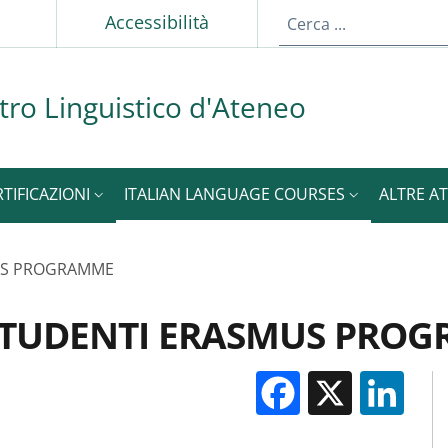
p
Accessibilità
tro Linguistico d'Ateneo
RTIFICAZIONI
ITALIAN LANGUAGE COURSES
ALTRE AT
MUS PROGRAMME
- STUDENTI ERASMUS PRO
Facebook
X
Li
M