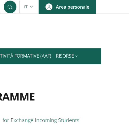
Area personale
IT
SELETTORE LINGUA: CURRENT LANGUAGE
TIVITÀ FORMATIVE (AAF)
RISORSE
GRAMME
nkedIn
AIN NAVIGATION
for Exchange Incoming Students