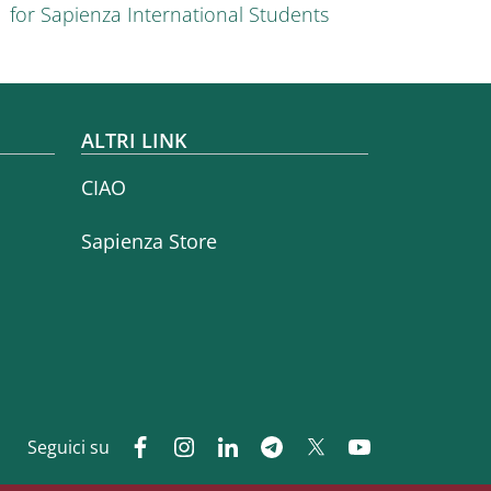
for Sapienza International Students
ALTRI LINK
CIAO
Sapienza Store
Seguici su
Facebook
Instagram
Linkedin
Telegram
Twitter
YouTube