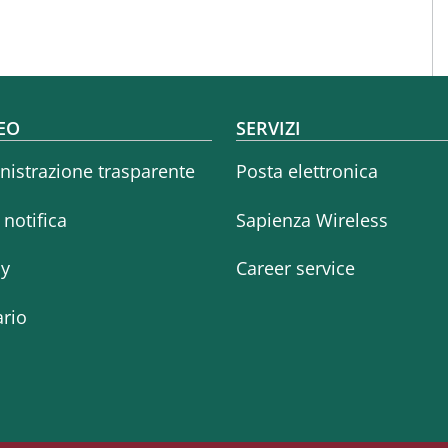
oter menu
EO
SERVIZI
istrazione trasparente
Posta elettronica
i notifica
Sapienza Wireless
cy
Career service
rio