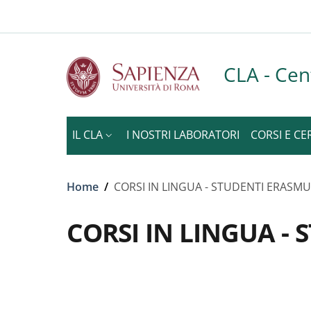
Slim to
Salta al contenuto principale
Skip to footer content
CLA - Cen
IL CLA
I NOSTRI LABORATORI
CORSI E CE
Briciole di pane
Home
/
CORSI IN LINGUA - STUDENTI ERAS
CORSI IN LINGUA 