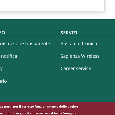
oter menu
EO
SERVIZI
istrazione trasparente
Posta elettronica
i notifica
Sapienza Wireless
cy
Career service
rio
erze parti, per il corretto funzionamento delle pagine
ne di più o negare il consenso usa il tasto "maggiori