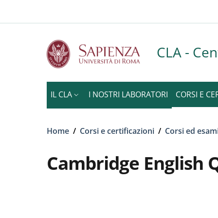
Slim to
Salta al contenuto principale
Skip to footer content
CLA - Cen
IL CLA
I NOSTRI LABORATORI
CORSI E CE
Briciole di pane
Home
/
Corsi e certificazioni
/
Corsi ed esami
Cambridge English Q