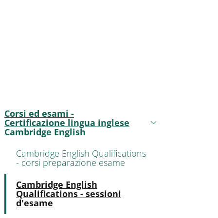
nkedIn
AIN NAVIGATION
Corsi ed esami -
Certificazione lingua inglese
Attivo
Cambridge English
Cambridge English Qualifications
- corsi preparazione esame
Attivo
Cambridge English
Qualifications - sessioni
d'esame