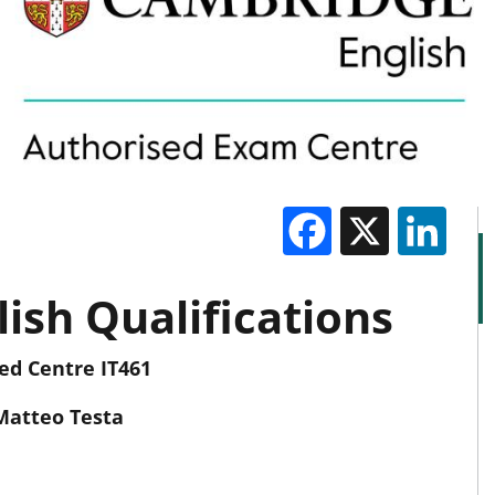
Facebook
X
Li
M
ish Qualifications
ed Centre IT461
Matteo Testa