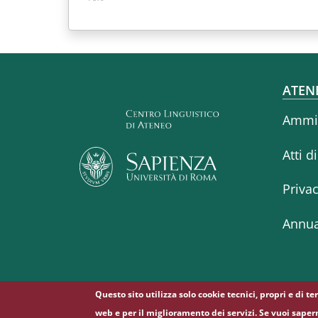
Fo
ATEN
Ammin
Atti d
Priva
Annua
Questo sito utilizza solo cookie tecnici, propri e di t
web e per il miglioramento dei servizi. Se vuoi saper