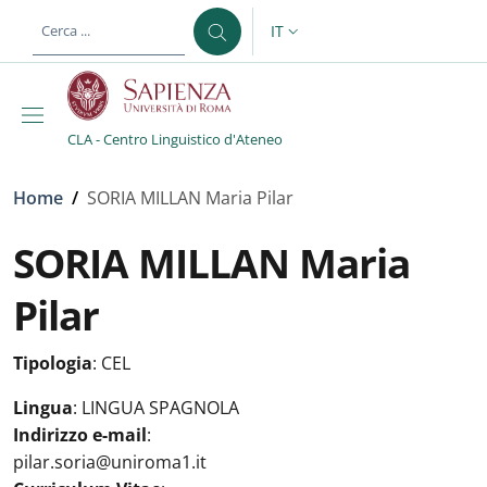
Salta al contenuto principale
Skip to footer content
IT
SELETTORE LINGUA: CURREN
CLA - Centro Linguistico d'Ateneo
Briciole di pane
Home
/
SORIA MILLAN Maria Pilar
SORIA MILLAN Maria
Pilar
Tipologia
:
CEL
Lingua
:
LINGUA SPAGNOLA
Indirizzo e-mail
:
pilar.soria@uniroma1.it