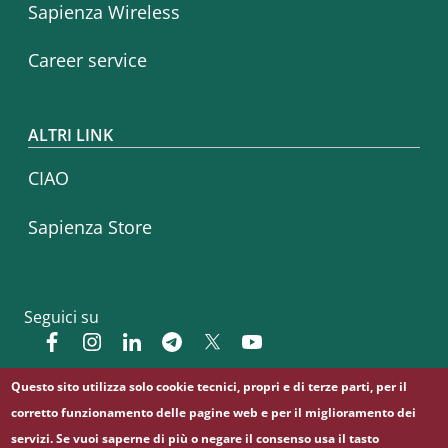
Sapienza Wireless
Career service
ALTRI LINK
CIAO
Sapienza Store
Seguici su
Facebook
Instagram
Linkedin
Telegram
Twitter
YouTube
Questo sito utilizza solo cookie tecnici, propri e di terze parti, per il
corretto funzionamento delle pagine web e per il miglioramento dei
© Sapienza Università di Roma - Piazzale Aldo Moro 5,
00185 Roma - (+39) 06 49911 - C.F.: 80209930587 - P. Iva:
servizi. Se vuoi saperne di più o negare il consenso usa il tasto