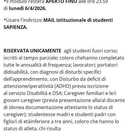
*Il modulo resterà
APERTO FINO
alle ore 23.59
di
lunedì 6/4/2026.
*Usare l'indirizzo
MAIL istituzionale di studenti
SAPIENZA.
RISERVATA UNICAMENTE
agli studenti fuori corso;
iscritti al tempo parziale; coloro chehanno completato
tutte le annualità di frequenza; lavoratori; portatori
didisabilità, con diagnosi di disturbi specifici
dell’apprendimento, con Disturbo da deficit di
attenzione/iperattività (ADHD) previa iscrizione
al servizio Disabilità e DSA; Caregiver familiari e le/i
giovani caregiver (previa presentazione alla/al docente
di idonea documentazione attestante lo status di
caregiver); studentesse madri e studenti padri con
figlio/i di etàinferiore a tre anni, coloro che hanno lo
status di atleta, chi risulta