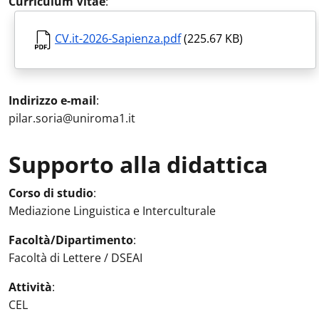
Curriculum Vitae
:
CV.it-2026-Sapienza.pdf
(225.67 KB)
Indirizzo e-mail
:
pilar.soria@uniroma1.it
Supporto alla didattica
Attività in aula
:
Corso di studio
:
Mediazione Linguistica e Interculturale
Facoltà/Dipartimento
:
Facoltà di Lettere / DSEAI
Attività
:
CEL