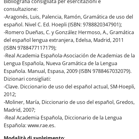
Bibliografia consigliata per esercitazioni e
consultazione:
-Aragonés, Luis, Palencia, Ramón, Gramática de uso del
español. Nivel C. Ed. Hoepli (ISBN: 9788820347901);
-Romero Dueñas, C. y González Hermoso, A., Gramática
del español lengua extranjera, Edelsa, Madrid, 2011
(ISBN 9788477117179);
-Real Academia Española-Asociación de Academias de la
Lengua Española, Nueva Gramática de la Lengua
Española. Manual, Espasa, 2009 (ISBN 9788467032079).
Dizionari consigliati:
-Clave. Diccionario de uso del español actual, SM-Hoepli,
2012;
-Moliner, María, Diccionario de uso del español, Gredos,
Madrid, 2007;
-Real Academia Española, Diccionario de la Lengua
Española: www.rae.es.
Modalità di svolgimento
: