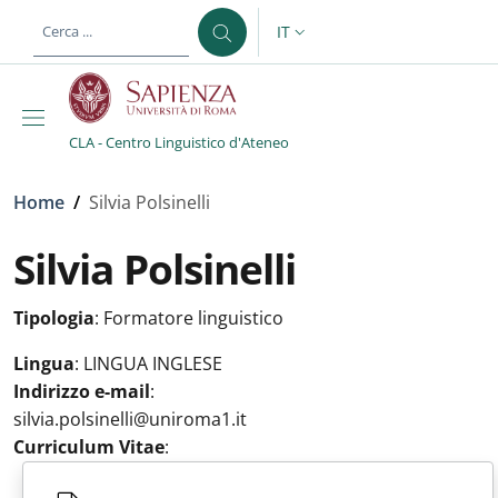
Salta al contenuto principale
Skip to footer content
IT
SELETTORE LINGUA: CURREN
CLA - Centro Linguistico d'Ateneo
Briciole di pane
Home
/
Silvia Polsinelli
Silvia Polsinelli
Tipologia
:
Formatore linguistico
Lingua
:
LINGUA INGLESE
Indirizzo e-mail
:
silvia.polsinelli@uniroma1.it
Curriculum Vitae
: