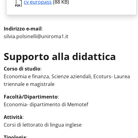
cv europass
(88 KB)
Indirizzo e-mail
:
silvia.polsinelli@uniroma1.it
Supporto alla didattica
Attività in aula
:
Corso di studio
:
Economia e finanza, Scienze aziendali, Ecoturs- Laurea
triennale e magistrale
Facoltà/Dipartimento
:
Economia- dipartimento di Memotef
Attività
:
Corsi di lettorato di lingua inglese
Tipologia
: