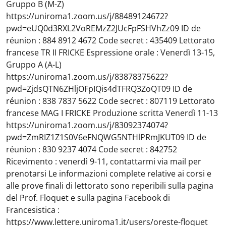
Gruppo B (M-Z)
https://uniroma1.zoom.us/j/88489124672?
pwd=eUQ0d3RXL2VoREMzZ2JUcFpFSHVhZz09 ID de
réunion : 884 8912 4672 Code secret : 435409 Lettorato
francese TR II FRICKE Espressione orale : Venerdì 13-15,
Gruppo A (A-L)
https://uniroma1.zoom.us/j/83878375622?
pwd=ZjdsQTN6ZHljOFpIQis4dTFRQ3ZoQT09 ID de
réunion : 838 7837 5622 Code secret : 807119 Lettorato
francese MAG I FRICKE Produzione scritta Venerdì 11-13
https://uniroma1.zoom.us/j/83092374074?
pwd=ZmRIZ1Z1S0V6eFNQWG5NTHlPRmJKUT09 ID de
réunion : 830 9237 4074 Code secret : 842752
Ricevimento : venerdì 9-11, contattarmi via mail per
prenotarsi Le informazioni complete relative ai corsi e
alle prove finali di lettorato sono reperibili sulla pagina
del Prof. Floquet e sulla pagina Facebook di
Francesistica :
https://www.lettere.uniroma1.it/users/oreste-floquet