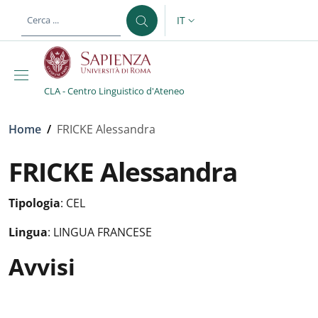
Salta al contenuto principale
Skip to footer content
IT
SELETTORE LINGUA: CURREN
CLA - Centro Linguistico d'Ateneo
Briciole di pane
Home
/
FRICKE Alessandra
FRICKE Alessandra
Tipologia
:
CEL
Lingua
:
LINGUA FRANCESE
Avvisi
Avvisi
: