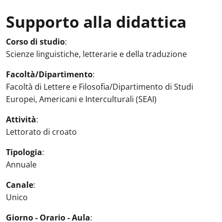
Supporto alla didattica
Attività in aula
:
Corso di studio
:
Scienze linguistiche, letterarie e della traduzione
Facoltà/Dipartimento
:
Facoltà di Lettere e Filosofia/Dipartimento di Studi
Europei, Americani e Interculturali (SEAI)
Attività
:
Lettorato di croato
Tipologia
:
Annuale
Canale
:
Unico
Giorno - Orario - Aula
: