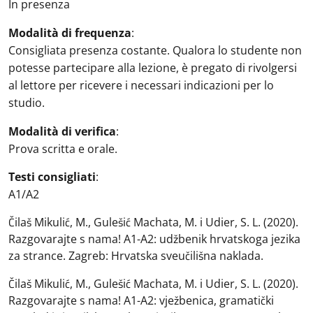
In presenza
Modalità di frequenza
:
Consigliata presenza costante. Qualora lo studente non
potesse partecipare alla lezione, è pregato di rivolgersi
al lettore per ricevere i necessari indicazioni per lo
studio.
Modalità di verifica
:
Prova scritta e orale.
Testi consigliati
:
A1/A2
Čilaš Mikulić, M., Gulešić Machata, M. i Udier, S. L. (2020).
Razgovarajte s nama! A1-A2: udžbenik hrvatskoga jezika
za strance. Zagreb: Hrvatska sveučilišna naklada.
Čilaš Mikulić, M., Gulešić Machata, M. i Udier, S. L. (2020).
Razgovarajte s nama! A1-A2: vježbenica, gramatički