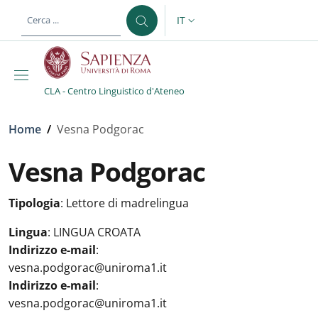
Salta al contenuto principale
Skip to footer content
IT
SELETTORE LINGUA: CURREN
CLA - Centro Linguistico d'Ateneo
Briciole di pane
Home
/
Vesna Podgorac
Vesna Podgorac
Tipologia
:
Lettore di madrelingua
Lingua
:
LINGUA CROATA
Indirizzo e-mail
:
vesna.podgorac@uniroma1.it
Indirizzo e-mail
:
vesna.podgorac@uniroma1.it