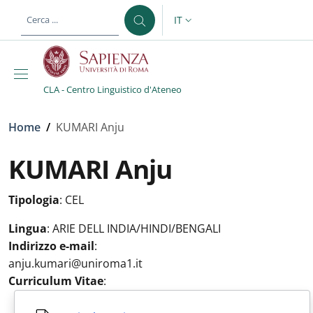
Salta al contenuto principale
Skip to footer content
IT
SELETTORE LINGUA: CURREN
CLA - Centro Linguistico d'Ateneo
Briciole di pane
Home
/
KUMARI Anju
KUMARI Anju
Tipologia
:
CEL
Lingua
:
ARIE DELL INDIA/HINDI/BENGALI
Indirizzo e-mail
:
anju.kumari@uniroma1.it
Curriculum Vitae
: