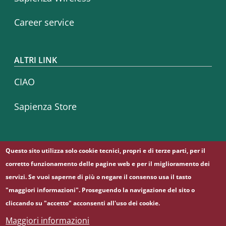
Career service
ALTRI LINK
CIAO
Sapienza Store
Questo sito utilizza solo cookie tecnici, propri e di terze parti, per il
Seguici su
Facebook
Instagram
Linkedin
Telegram
Twitter
YouTube
corretto funzionamento delle pagine web e per il miglioramento dei
servizi. Se vuoi saperne di più o negare il consenso usa il tasto
"maggiori informazioni". Proseguendo la navigazione del sito o
© Sapienza Università di Roma - Piazzale Aldo Moro 5,
cliccando su "accetto" acconsenti all'uso dei cookie.
00185 Roma - (+39) 06 49911 - C.F.: 80209930587 - P. Iva:
Maggiori informazioni
02133771002