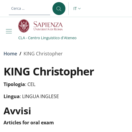
Salta al contenuto principale
Skip to footer content
IT
SELETTORE LINGUA: CURREN
CLA - Centro Linguistico d'Ateneo
Briciole di pane
Home
/
KING Christopher
KING Christopher
Tipologia
:
CEL
Lingua
:
LINGUA INGLESE
Avvisi
Avvisi
:
Articles for oral exam