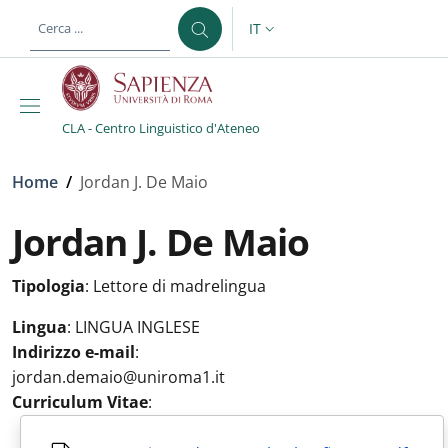
Salta al contenuto principale
Skip to footer content
IT
SELETTORE LINGUA: CURREN
CLA - Centro Linguistico d'Ateneo
Briciole di pane
Home
/
Jordan J. De Maio
Jordan J. De Maio
Tipologia
:
Lettore di madrelingua
Lingua
:
LINGUA INGLESE
Indirizzo e-mail
:
jordan.demaio@uniroma1.it
Curriculum Vitae
: