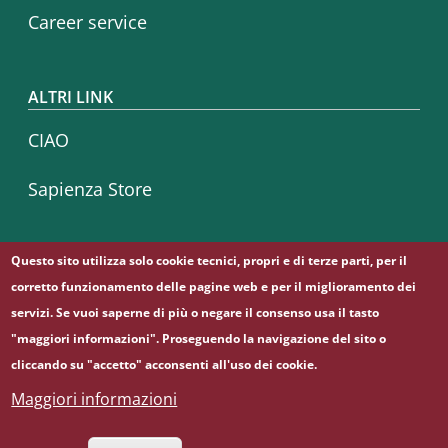
Career service
ALTRI LINK
CIAO
Sapienza Store
Questo sito utilizza solo cookie tecnici, propri e di terze parti, per il
Seguici su
corretto funzionamento delle pagine web e per il miglioramento dei
Facebook
Instagram
Linkedin
Telegram
Twitter
YouTube
servizi. Se vuoi saperne di più o negare il consenso usa il tasto
"maggiori informazioni". Proseguendo la navigazione del sito o
cliccando su "accetto" acconsenti all'uso dei cookie.
© Sapienza Università di Roma - Piazzale Aldo Moro 5,
Maggiori informazioni
00185 Roma - (+39) 06 49911 - C.F.: 80209930587 - P. Iva:
02133771002