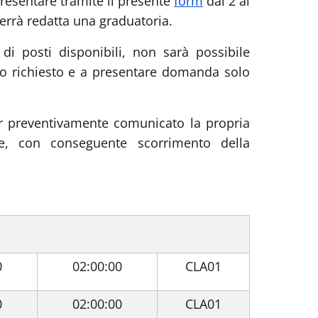
resentare tramite il presente
form
dal 2 al
errà redatta una graduatoria.
di posti disponibili, non sarà possibile
gno richiesto e a presentare domanda solo
r preventivamente comunicato la propria
one, con conseguente scorrimento della
0
02:00:00
CLA01
0
02:00:00
CLA01