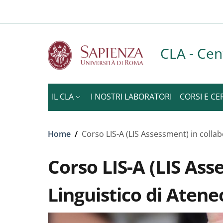
Slim to
Salta al contenuto principale
Skip to footer content
CLA - Cen
IL CLA
I NOSTRI LABORATORI
CORSI E CE
Briciole di pane
Home
/
Corso LIS-A (LIS Assessment) in collab
Corso LIS-A (LIS Ass
Linguistico di Atene