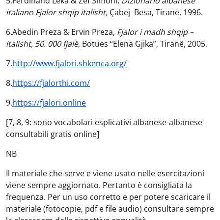
5.Ferdinand Leka & Zef Simoni,
Dizionario albanese
italiano Fjalor shqip italisht,
Çabej Besa, Tiranë, 1996.
6.Abedin Preza & Ervin Preza,
Fjalor i madh shqip –
italisht, 50. 000 fjalë
, Botues “Elena Gjika”, Tiranë, 2005.
7.
http://www.fjalori.shkenca.org/
8.
https://fjalorthi.com/
9.
https://fjalori.online
[7, 8, 9: sono vocabolari esplicativi albanese-albanese
consultabili gratis online]
NB
Il materiale che serve e viene usato nelle esercitazioni
viene sempre aggiornato. Pertanto è consigliata la
frequenza. Per un uso corretto e per potere scaricare il
materiale (fotocopie, pdf e file audio) consultare sempre