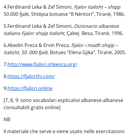
4.Ferdinand Leka & Zef Simoni,
Fjalor italisht – shqip
50.000 fjalë, Shtëpia botuese “8 Nëntori”, Tiranë, 1986.
5.Ferdinand Leka & Zef Simoni,
Dizionario albanese
italiano Fjalor shqip italisht,
Çabej Besa, Tiranë, 1996.
6.Abedin Preza & Ervin Preza,
Fjalor i madh shqip –
italisht, 50. 000 fjalë
, Botues “Elena Gjika”, Tiranë, 2005.
7.
http://www.fjalori.shkenca.org/
8.
https://fjalorthi.com/
9.
https://fjalori.online
[7, 8, 9: sono vocabolari esplicativi albanese-albanese
consultabili gratis online]
NB
Il materiale che serve e viene usato nelle esercitazioni