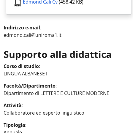
Edmond Cali Cv
(458.42 KB)
Indirizzo e-mail
:
edmond.cali@uniroma1.it
Supporto alla didattica
Attività in aula
:
Corso di studio
:
LINGUA ALBANESE I
Facoltà/Dipartimento
:
Dipartimento di LETTERE E CULTURE MODERNE
Attività
:
Collaboratore ed esperto linguistico
Tipologia
:
Annuale