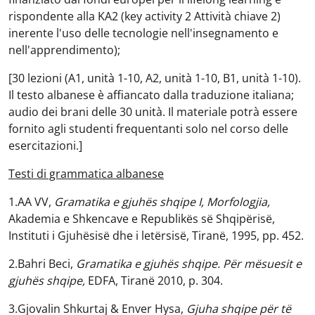
rispondente alla KA2 (key activity 2 Attività chiave 2)
inerente l'uso delle tecnologie nell'insegnamento e
nell'apprendimento);
[30 lezioni (A1, unità 1-10, A2, unità 1-10, B1, unità 1-10).
Il testo albanese è affiancato dalla traduzione italiana;
audio dei brani delle 30 unità. Il materiale potrà essere
fornito agli studenti frequentanti solo nel corso delle
esercitazioni.]
Testi di grammatica albanese
1.AA VV,
Gramatika e gjuhës shqipe I, Morfologjia,
Akademia e Shkencave e Republikës së Shqipërisë,
Instituti i Gjuhësisë dhe i letërsisë, Tiranë, 1995, pp. 452.
2.Bahri Beci,
Gramatika e gjuhës shqipe. Për mësuesit e
gjuhës shqipe,
EDFA, Tiranë 2010, p. 304.
3.Gjovalin Shkurtaj & Enver Hysa,
Gjuha shqipe për të