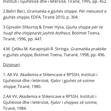
Instituti i Gjuhësisë dhe i letërsisë, Tiranë, 1995, pp. 452.
2.Bahri Beci,
Gramatika e gjuhës shqipe. Për mësuesit e
gjuhës shqipe,
EDFA, Tiranë 2010, p. 304.
3.Gjovalin Shkurtaj & Enver Hysa,
Gjuha shqipe për të
huajt dhe shqiptarët jashtë Atdheut
, Botimet Toena,
Tiranë, 1996, pp. 447.
4.M. Çeliku-M. Karapinjali-R. Stringa,
Gramatika praktike
e gjuhës shqipe,
Botimet Toena, Tiaranë, 1998, pp. 496.
Dizionari
1. AA VV, Akademia e Shkencave e RPSSH, Instituti i
Gjuhësisë dhe i letërsisë,
Fjalor i gjuhës së sotme
shqipe
, Tiranë, 1980.
2.AA VV, Akademia e Shkencave e RPSSH, Instituti i
Gjuhësisë dhe i letërsisë,
Fjalor i shqipes së sotme,
Tiranë, 1984.