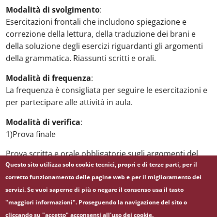
Modalità di svolgimento
:
Esercitazioni frontali che includono spiegazione e
correzione della lettura, della traduzione dei brani e
della soluzione degli esercizi riguardanti gli argomenti
della grammatica. Riassunti scritti e orali.
Modalità di frequenza
:
La frequenza è consigliata per seguire le esercitazioni e
per partecipare alle attività in aula.
Modalità di verifica
:
1)Prova finale
Prova scritta e orale obbligatorie sugli argomenti del
programma svolto nel corso delle esercitazioni.
Questo sito utilizza solo cookie tecnici, propri e di terze parti, per il
corretto funzionamento delle pagine web e per il miglioramento dei
La prova scritta consiste nella traduzione di un testo e,
servizi. Se vuoi saperne di più o negare il consenso usa il tasto
a seguire, nella somministrazione di domande di
"maggiori informazioni". Proseguendo la navigazione del sito o
grammatica relative al testo. La prova scritta è
cliccando su "accetto" acconsenti all'uso dei cookie.