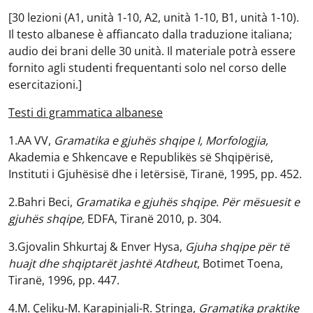
[30 lezioni (A1, unità 1-10, A2, unità 1-10, B1, unità 1-10).
Il testo albanese è affiancato dalla traduzione italiana;
audio dei brani delle 30 unità. Il materiale potrà essere
fornito agli studenti frequentanti solo nel corso delle
esercitazioni.]
Testi di grammatica albanese
1.AA VV,
Gramatika e gjuhës shqipe I, Morfologjia,
Akademia e Shkencave e Republikës së Shqipërisë,
Instituti i Gjuhësisë dhe i letërsisë, Tiranë, 1995, pp. 452.
2.Bahri Beci,
Gramatika e gjuhës shqipe. Për mësuesit e
gjuhës shqipe,
EDFA, Tiranë 2010, p. 304.
3.Gjovalin Shkurtaj & Enver Hysa,
Gjuha shqipe për të
huajt dhe shqiptarët jashtë Atdheut
, Botimet Toena,
Tiranë, 1996, pp. 447.
4.M. Çeliku-M. Karapinjali-R. Stringa,
Gramatika praktike