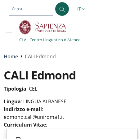
Salta al contenuto principale
Skip to footer content
IT
SELETTORE LINGUA: CURREN
CLA - Centro Linguistico d'Ateneo
Briciole di pane
Home
/
CALI Edmond
CALI Edmond
Tipologia
:
CEL
Lingua
:
LINGUA ALBANESE
Indirizzo e-mail
:
edmond.cali@uniroma1.it
Curriculum Vitae
: