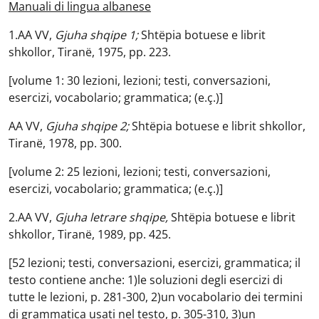
Manuali di lingua albanese
1.AA VV,
Gjuha shqipe 1;
Shtëpia botuese e librit
shkollor, Tiranë, 1975, pp. 223.
[volume 1: 30 lezioni, lezioni; testi, conversazioni,
esercizi, vocabolario; grammatica; (e.ç.)]
AA VV,
Gjuha shqipe 2;
Shtëpia botuese e librit shkollor,
Tiranë, 1978, pp. 300.
[volume 2: 25 lezioni, lezioni; testi, conversazioni,
esercizi, vocabolario; grammatica; (e.ç.)]
2.AA VV,
Gjuha letrare shqipe,
Shtëpia botuese e librit
shkollor, Tiranë, 1989, pp. 425.
[52 lezioni; testi, conversazioni, esercizi, grammatica; il
testo contiene anche: 1)le soluzioni degli esercizi di
tutte le lezioni, p. 281-300, 2)un vocabolario dei termini
di grammatica usati nel testo, p. 305-310, 3)un