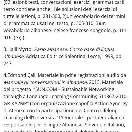
[52 lezioni; testi, conversazioni, esercizi, grammatica; il
testo contiene anche: 1)le soluzioni degli esercizi di
tutte le lezioni, p. 281-300, 2)un vocabolario dei termini
di grammatica usati nel testo, p. 305-310, 3)un
vocabolario albanese-inglese-francese-spagnolo, p. 311-
416, (e.ç.)]
3.Halil Myrto,
Parlo albanese. Corso base di lingua
albanese,
Adriatica Editrice Salentina, Lecce, 1999, pp.
247.
4.Edmond Çali, Materiale in pdf e registrazioni audio da
Manuale di conversazioni in albanese,
2013. Materiale
del progetto “SUN.COM – Sustainable Networking
through a Language Learning Community; 511867-2010-
GR-KA2MP” (con organizzazione capofila Action Synergy
di Atene e con la partecipazione del Centro Lifelong
Learning dell’Università “L'Orientale”, partner italiano e
responsabile per le lingue Albanese, Sloveno e Italiano,
finanziato dai fondi europei per il lifelong learning e