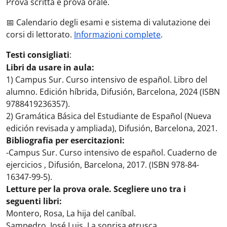
Prova scritta e prova orale.
📅 Calendario degli esami e sistema di valutazione dei
corsi di lettorato.
Informazioni complete
.
Testi consigliati
:
Libri da usare in aula:
1) Campus Sur. Curso intensivo de español. Libro del
alumno. Edición híbrida, Difusión, Barcelona, 2024 (ISBN
9788419236357).
2) Gramática Básica del Estudiante de Español (Nueva
edición revisada y ampliada), Difusión, Barcelona, 2021.
Bibliografia per esercitazioni:
-Campus Sur. Curso intensivo de español. Cuaderno de
ejercicios , Difusión, Barcelona, 2017. (ISBN 978-84-
16347-99-5).
Letture per la prova orale. Scegliere uno tra i
seguenti libri:
Montero, Rosa, La hija del caníbal.
Sampedro, José Luis, La sonrisa etrusca.