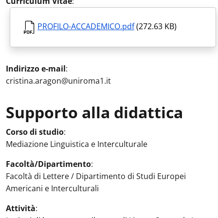
Curriculum Vitae
:
PROFILO-ACCADEMICO.pdf
(272.63 KB)
Indirizzo e-mail
:
cristina.aragon@uniroma1.it
Supporto alla didattica
Attività in aula
:
Corso di studio
:
Mediazione Linguistica e Interculturale
Facoltà/Dipartimento
:
Facoltà di Lettere / Dipartimento di Studi Europei
Americani e Interculturali
Attività
: