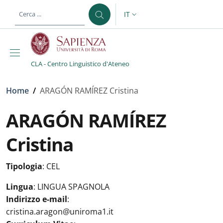
Salta al contenuto principale
Skip to footer content
IT
SELETTORE LINGUA: CURREN
CLA - Centro Linguistico d'Ateneo
Briciole di pane
Home
/
ARAGÓN RAMÍREZ Cristina
ARAGÓN RAMÍREZ
Cristina
Tipologia
:
CEL
Lingua
:
LINGUA SPAGNOLA
Indirizzo e-mail
:
cristina.aragon@uniroma1.it