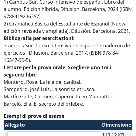
1) Campus Sur. Curso intensivo de español. Libro del
alumno. Edición híbrida, Difusión, Barcelona, 2024 (ISBN
9788419236357).
2) Gramática Básica del Estudiante de Español (Nueva
edición revisada y ampliada), Difusión, Barcelona, 2021.
Bibliografia per esercitazioni:
-Campus Sur. Curso intensivo de español. Cuaderno de
ejercicios , Difusión, Barcelona, 2017. (ISBN 978-84-
16347-99-5).
Letture per la prova orale. Scegliere uno tra i
seguenti libri:
Montero, Rosa, La hija del caníbal.
Sampedro, José Luis, La sonrisa etrusca.
Martín Gaite, Carmen, Caperucita en Manhattan.
Barceló, Elia, El secreto del orfebre.
Esempi di prove di esame
:
Allegato
Dimensione
113.12 KB