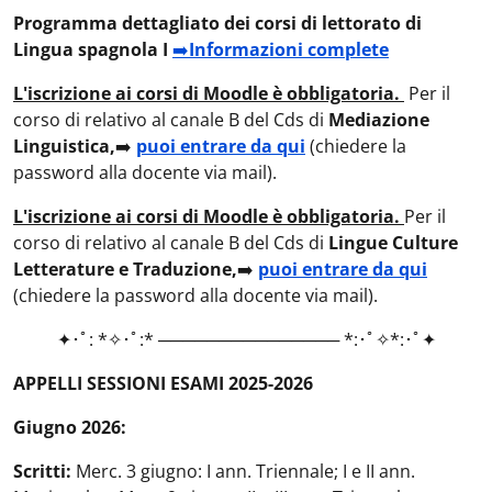
Programma dettagliato dei corsi di lettorato di
Lingua spagnola I
➡️
Informazioni complete
L'iscrizione ai corsi di
Moodle è obbligatoria.
Per il
corso
di
relativo al canale B del Cds di
Mediazione
Linguistica,
➡️
puoi entrare da qui
(chiedere la
password alla docente via mail).
L'iscrizione ai corsi di
Moodle è obbligatoria.
Per il
corso
di
relativo al canale B del Cds di
Lingue Culture
Letterature e Traduzione,
➡️
puoi entrare da qui
(chiedere la password alla docente via mail).
✦･ﾟ: *✧･ﾟ:* ─────────────── *:･ﾟ✧*:･ﾟ✦
APPELLI SESSIONI ESAMI 2025-2026
Giugno 2026:
Scritti:
Merc. 3 giugno: I ann. Triennale; I e II ann.