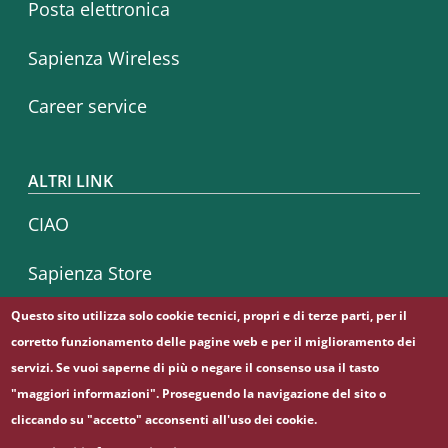
Posta elettronica
Sapienza Wireless
Career service
ALTRI LINK
CIAO
Sapienza Store
Questo sito utilizza solo cookie tecnici, propri e di terze parti, per il
corretto funzionamento delle pagine web e per il miglioramento dei
Seguici su
servizi. Se vuoi saperne di più o negare il consenso usa il tasto
Facebook
Instagram
Linkedin
Telegram
Twitter
YouTube
"maggiori informazioni". Proseguendo la navigazione del sito o
cliccando su "accetto" acconsenti all'uso dei cookie.