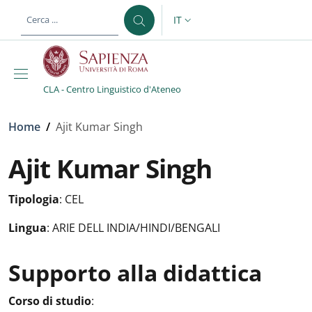
Salta al contenuto principale
Skip to footer content
IT
SELETTORE LINGUA: CURREN
CLA - Centro Linguistico d'Ateneo
Briciole di pane
Home
/
Ajit Kumar Singh
Ajit Kumar Singh
Tipologia
:
CEL
Lingua
:
ARIE DELL INDIA/HINDI/BENGALI
Supporto alla didattica
Attività in aula
:
Corso di studio
: