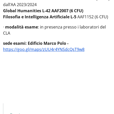
dall’AA 2023/2024
Global Humanities L-42 AAF2007 (6 CFU)
Filosofia e Intelligenza Artificiale L-5
AAF1152 (6 CFU)
·
modalità esame
: in presenza presso i laboratori del
CLA
sede esami: Edificio Marco Polo -
https://goo.gl/maps/zUU4r4YNSdcQsT9w8
MAIN NAVIGATION