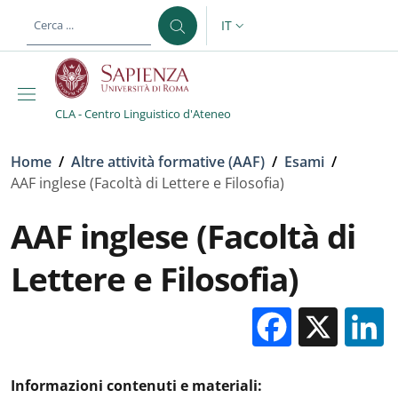
Salta al contenuto principale
Skip to footer content
IT
SELETTORE LINGUA: CURREN
CLA - Centro Linguistico d'Ateneo
Briciole di pane
Home
/
Altre attività formative (AAF)
/
Esami
/
AAF inglese (Facoltà di Lettere e Filosofia)
AAF inglese (Facoltà di
Lettere e Filosofia)
Facebo
X
Informazioni contenuti e materiali: