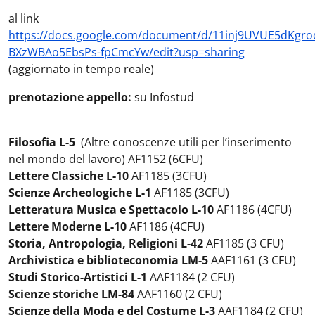
al link
https://docs.google.com/document/d/11inj9UVUE5dKgro
BXzWBAo5EbsPs-fpCmcYw/edit?usp=sharing
(aggiornato in tempo reale)
prenotazione appello:
su Infostud
Filosofia L-5
(Altre conoscenze utili per l’inserimento
nel mondo del lavoro) AF1152 (6CFU)
Lettere Classiche L-10
AF1185 (3CFU)
Scienze Archeologiche L-1
AF1185 (3CFU)
Letteratura Musica e Spettacolo L-10
AF1186 (4CFU)
Lettere Moderne L-10
AF1186 (4CFU)
Storia, Antropologia, Religioni L-42
AF1185 (3 CFU)
Archivistica e biblioteconomia LM-5
AAF1161 (3 CFU)
Studi Storico-Artistici L-1
AAF1184 (2 CFU)
Scienze storiche LM-84
AAF1160 (2 CFU)
Scienze della Moda e del Costume L-3
AAF1184 (2 CFU)