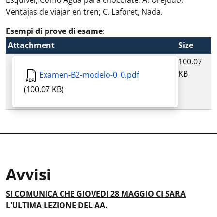
Esquivel, Como Agua para chocolate; A. Orejudo,
Ventajas de viajar en tren; C. Laforet, Nada.
Esempi di prove di esame
:
Attachment
Size
100.07
KB
Examen-B2-modelo-0_0.pdf
(100.07 KB)
Avvisi
Avvisi
:
SI COMUNICA CHE GIOVEDI 28 MAGGIO CI SARA
L'ULTIMA LEZIONE DEL AA.