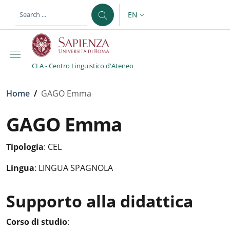
Skip to main content
Skip to footer content
EN
LANGUAGE SWITCHER: CURR
CLA - Centro Linguistico d'Ateneo
Breadcrumb
Home
/
GAGO Emma
GAGO Emma
Tipologia
:
CEL
Lingua
:
LINGUA SPAGNOLA
Supporto alla didattica
Attività in aula
:
Corso di studio
: