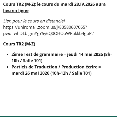
Avvisi
:
Cours TR2 (M-Z)
: l
e cours du mardi 28.IV.2026 aura
lieu en ligne
.
Lien pour le cours en distanciel
:
https://uniroma1.zoom.us/j/83580607055?
pwd=whDLbigmYgY5y6Q0OHOoWPakkb4gbP.1
Cours TR2 (M-Z)
2ème Test de grammaire = jeudi 14 mai 2026 (8h-
10h / Salle 101)
Partiels de Traduction / Production écrire =
mardi 26 mai 2026 (10h-12h / Salle T01)