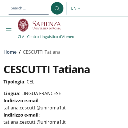
Skip to main content
Skip to footer content
EN
LANGUAGE SWITCHER: CURR
CLA - Centro Linguistico d'Ateneo
Breadcrumb
Home
/
CESCUTTI Tatiana
CESCUTTI Tatiana
Tipologia
:
CEL
Lingua
:
LINGUA FRANCESE
Indirizzo e-mail
:
tatiana.cescutti@uniroma1.it
Indirizzo e-mail
:
tatiana.cescutti@uniroma1.it